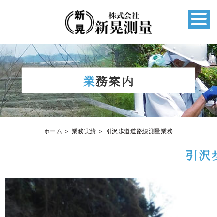
業務案内
ホーム
＞ 業務実績 ＞ 引沢歩道道路線測量業務
引沢